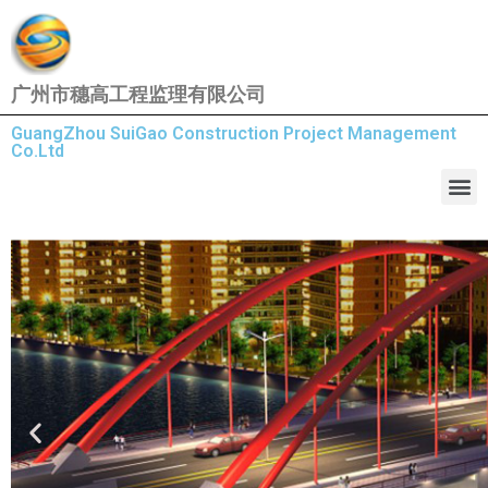
广州市穗高工程监理有限公司
GuangZhou SuiGao Construction Project Management
Co.Ltd
Slide 1 Headi
Lorem ipsum dolor sit amet consectetu
dolor