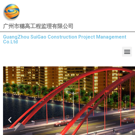
广州市穗高工程监理有限公司
GuangZhou SuiGao Construction Project Management
Co.Ltd
Slide 1 Headi
Lorem ipsum dolor sit amet consectetu
dolor